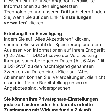
Versandkosten
Kosteneffektives Versand- und Lagerwesen
Weitere Lettershopleistungen (Druck- und
Kuvertierung) umsetzbar
Ihr Nutzen:
Platz- und Zeitersparnis bei Unterbringung
und Handling von Werbemitteln, Preislisten,
Katalogen, Geschenkboxen,
Schulungsunterlagen, Geburtstagsbriefen ...