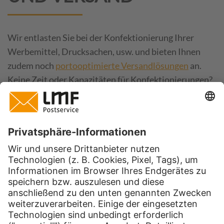
Wir entlasten Sie bei der Konfektionierung Ihrer
Werbemittel, Drucksachen, usw. und bieten Ihnen
zudem noch
portooptimierte Versandlösungen
an.
Keine Zeit oder Kapazitäten für Konfektionierungen?
Dann rufen Sie uns gerne an.
Unsere Leistungen:
Taggenauer Versand Ihrer Werbemittel zu
attraktiven Sendungspreisen
Optimierung der Verpackungs- und