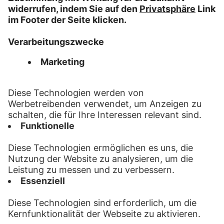
Einsparung von Personalkapazitäten
Konfektionieren auf Knopfdruck oder nach
Termin: Ihr Endkunde wird bedarfsgerecht
von uns beliefert.
FAQ
Impressum
Datenschutz
AGB
Kontakt