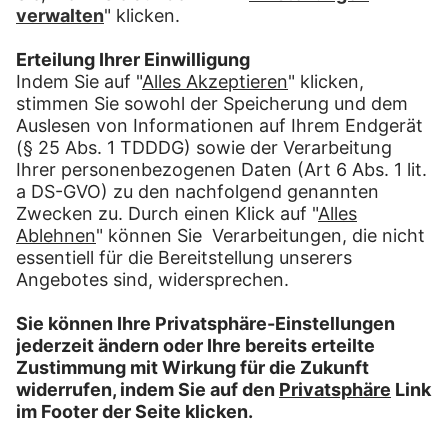
Preis:
189,00 €
Einheitliches Erscheinungsbild für alle Mailings,
Kundenanschreiben, Rechnungen und
Geschäftsbriefe
Attraktiver, konsequenter Auftritt im Corporate
Design Ihres Unternehmens
Einmal eingerichtet, vielfach verwendbar
(Ausnahmen: manuelle Erfassung, Einschreiben,
folierte Sendungen und Pakete.)
So funktioniert’s: Senden Sie uns Ihr Logo als
Bitmapdatei im Format 600 x 1200 Pixel,