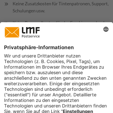
Keine Zusatzkosten für Tintenpatronen, Support,
Schulungen usw.
Keine Personalkosten für das Frankieren oder das
Wegbringen der Briefe
Kein Zeitaufwand für das Aufladen der Maschine
Keine langfristigen Verträge mit endlosen
Kündigungsfristen – Sie können die
Zusammenarbeit jeden Tag beenden
FIRMENLOGO
Leistung:
Einmaliges Einrichten Ihres Firmenlogos