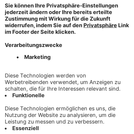
Format:
Maxibrief
Mindestmaße L x B:
100 mm x 70 mm
Höchstmaße L x B:
353 mm x 250 mm x 50 mm
FAQ
Impressum
Datenschutz
AGB