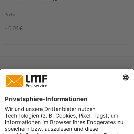
Preis:
+ 0,04 €
Sendungsmaße
Format:
Standardbrief
Mindestmaße L x B:
140 mm x 90 mm
Höchstmaße L x B: