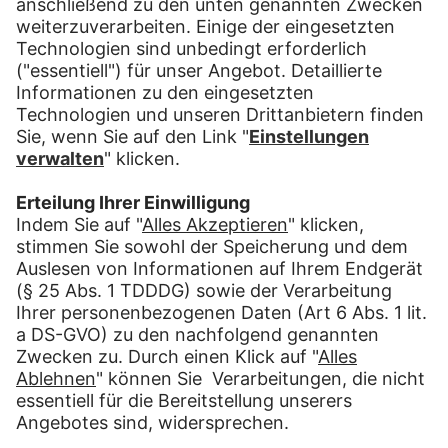
235 mm x 125 mm x 5 mm
Format:
Kompaktbrief
Mindestmaße L x B:
100 mm x 70 mm
Höchstmaße L x B:
235 mm x 125 mm x 10 mm
Format:
Großbrief
Mindestmaße L x B:
100 mm x 70 mm
Höchstmaße L x B:
353 mm x 250 mm x 20 mm